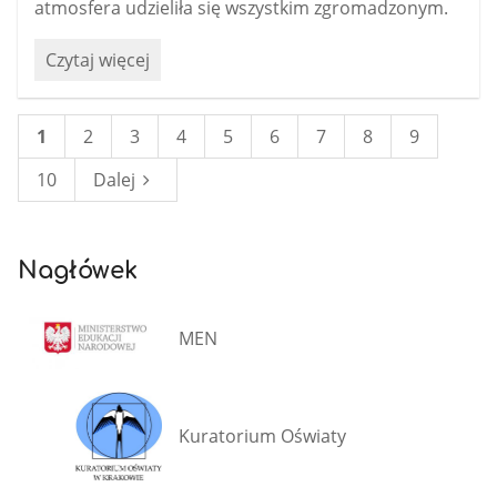
atmosfera udzieliła się wszystkim zgromadzonym.
Biało-
Czytaj więcej
czerwona
w
naszych
1
2
3
4
5
6
7
8
9
sercach!
10
Dalej
Wyjątkowa
lekcja
patriotyzmu:
Nagłówek
MEN
Kuratorium Oświaty