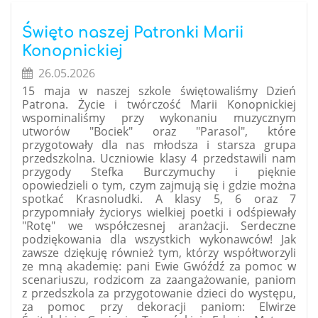
Chleba
w
Święto naszej Patronki Marii
Radzionkowie:
Konopnickiej
26.05.2026
15 maja w naszej szkole świętowaliśmy Dzień
Patrona. Życie i twórczość Marii Konopnickiej
wspominaliśmy przy wykonaniu muzycznym
utworów "Bociek" oraz "Parasol", które
przygotowały dla nas młodsza i starsza grupa
przedszkolna. Uczniowie klasy 4 przedstawili nam
przygody Stefka Burczymuchy i pięknie
opowiedzieli o tym, czym zajmują się i gdzie można
spotkać Krasnoludki. A klasy 5, 6 oraz 7
przypomniały życiorys wielkiej poetki i odśpiewały
"Rotę" we współczesnej aranżacji. Serdeczne
podziękowania dla wszystkich wykonawców! Jak
zawsze dziękuję również tym, którzy współtworzyli
ze mną akademię: pani Ewie Gwóźdź za pomoc w
scenariuszu, rodzicom za zaangażowanie, paniom
z przedszkola za przygotowanie dzieci do występu,
za pomoc przy dekoracji paniom: Elwirze