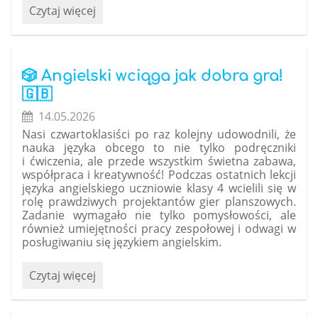
Wyróżnienie
Czytaj więcej
w
grze
terenowej
„Droga
🎲 Angielski wciąga jak dobra gra!
przez
🇬🇧
Śródziemie”:
14.05.2026
Nasi czwartoklasiści po raz kolejny udowodnili, że
nauka języka obcego to nie tylko podręczniki
i ćwiczenia, ale przede wszystkim świetna zabawa,
współpraca i kreatywność! Podczas ostatnich lekcji
języka angielskiego uczniowie klasy 4 wcielili się w
rolę prawdziwych projektantów gier planszowych.
Zadanie wymagało nie tylko pomysłowości, ale
również umiejętności pracy zespołowej i odwagi w
posługiwaniu się językiem angielskim.
🎲
Czytaj więcej
Angielski
wciąga