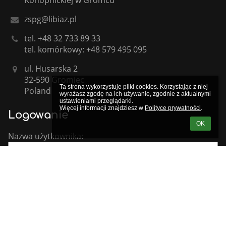
Konopnickiej w Gromcu
zspg@libiaz.pl
tel. +48 32 733 89 33
tel. komórkowy: +48 579 495 095
ul. Husarska 2
32-590 Gromiec
Ta strona wykorzystuje pliki cookies. Korzystając z niej 
Poland
wyrażasz zgodę na ich używanie, zgodnie z aktualnymi 
ustawieniami przeglądarki.

Więcej informacji znajdziesz w 
Polityce prywatności
.
Logowanie
OK
Nazwa użytkownika:
Hasło: