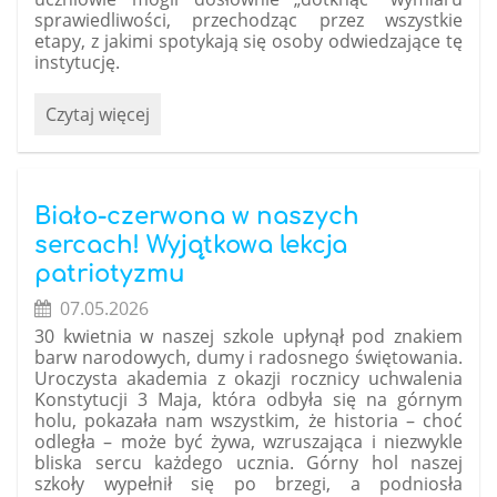
sprawiedliwości, przechodząc przez wszystkie
etapy, z jakimi spotykają się osoby odwiedzające tę
instytucję.
Prawo
Czytaj więcej
w
praktyce,
czyli
wizyta
Biało-czerwona w naszych
naszych
sercach! Wyjątkowa lekcja
uczniów
patriotyzmu
w
07.05.2026
Sądzie
Rejonowym
30 kwietnia w naszej szkole upłynął pod znakiem
barw narodowych, dumy i radosnego świętowania.
w
Uroczysta akademia z okazji rocznicy uchwalenia
Chrzanowie:
Konstytucji 3 Maja, która odbyła się na górnym
holu, pokazała nam wszystkim, że historia – choć
odległa – może być żywa, wzruszająca i niezwykle
bliska sercu każdego ucznia.
Górny hol naszej
szkoły wypełnił się po brzegi, a podniosła