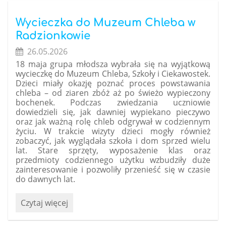
Funzeum!
:
Wycieczka do Muzeum Chleba w
Radzionkowie
26.05.2026
18 maja grupa młodsza wybrała się na wyjątkową
wycieczkę do
Muzeum Chleba, Szkoły i Ciekawostek
.
Dzieci miały okazję poznać proces powstawania
chleba – od ziaren zbóż aż po świeżo wypieczony
bochenek. Podczas zwiedzania uczniowie
dowiedzieli się, jak dawniej wypiekano pieczywo
oraz jak ważną rolę chleb odgrywał w codziennym
życiu. W trakcie wizyty dzieci mogły również
zobaczyć, jak wyglądała szkoła i dom sprzed wielu
lat. Stare sprzęty, wyposażenie klas oraz
przedmioty codziennego użytku wzbudziły duże
zainteresowanie i pozwoliły przenieść się w czasie
do dawnych lat.
Wycieczka
Czytaj więcej
do
Muzeum