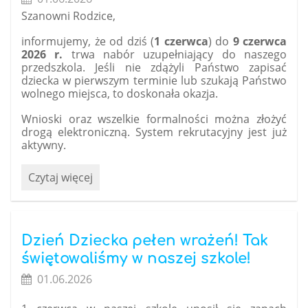
naszej
Szanowni Rodzice,
wycieczki
szkolnej
informujemy, że od dziś (
1 czerwca
) do
9 czerwca
do
2026 r.
trwa nabór uzupełniający do naszego
Sandomierza:
przedszkola. Jeśli nie zdążyli Państwo zapisać
dziecka w pierwszym terminie lub szukają Państwo
wolnego miejsca, to doskonała okazja.
Wnioski oraz wszelkie formalności można złożyć
drogą elektroniczną. System rekrutacyjny jest już
aktywny.
Rusza
Czytaj więcej
rekrutacja
uzupełniająca
do
przedszkola!:
Dzień Dziecka pełen wrażeń! Tak
świętowaliśmy w naszej szkole!
01.06.2026