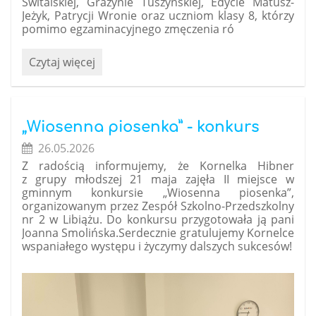
Świtalskiej, Grażynie Tuszyńskiej, Edycie Matusz-
Jeżyk, Patrycji Wronie oraz uczniom klasy 8, którzy
pomimo egzaminacyjnego zmęczenia ró
Święto
Czytaj więcej
naszej
Patronki
Marii
Konopnickiej:
„Wiosenna piosenka” - konkurs
26.05.2026
Z radością informujemy, że Kornelka Hibner
z grupy młodszej 21 maja zajęła II miejsce w
gminnym konkursie „Wiosenna piosenka”,
organizowanym przez
Zespół Szkolno-Przedszkolny
nr 2 w Libiążu
. Do konkursu przygotowała ją pani
Joanna Smolińska.Serdecznie gratulujemy Kornelce
wspaniałego występu i życzymy dalszych sukcesów!