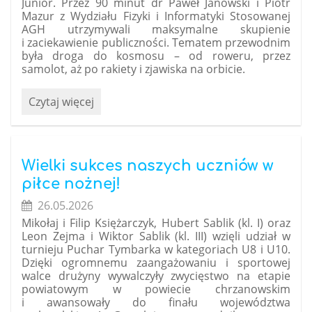
Junior. Przez 90 minut dr Paweł Janowski i Piotr
Mazur z Wydziału Fizyki i Informatyki Stosowanej
AGH utrzymywali maksymalne skupienie
i zaciekawienie publiczności. Tematem przewodnim
była droga do kosmosu – od roweru, przez
samolot, aż po rakiety i zjawiska na orbicie.
Z
Czytaj więcej
naukowej
areny
prosto
do
Wielki sukces naszych uczniów w
galerii
piłce nożnej!
sztuki,
26.05.2026
czyli
Mikołaj i Filip Księżarczyk, Hubert Sablik (kl. I) oraz
bombowy
Leon Zejma i Wiktor Sablik (kl. III) wzięli udział w
czwartek
turnieju Puchar Tymbarka w kategoriach U8 i U10.
w
Dzięki ogromnemu zaangażowaniu i sportowej
Krakowie!:
walce drużyny wywalczyły zwycięstwo na etapie
powiatowym w powiecie chrzanowskim
i awansowały do finału województwa