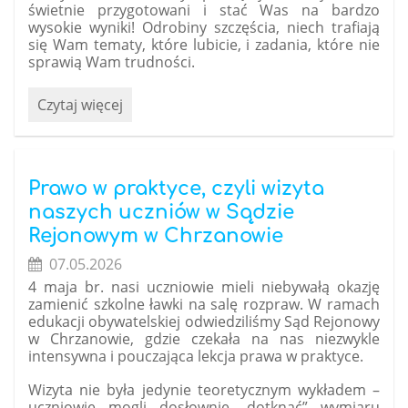
świetnie przygotowani i stać Was na bardzo
wysokie wyniki!
Odrobiny szczęścia, niech trafiają
się Wam tematy, które lubicie, i zadania, które nie
sprawią Wam trudności.
Powodzenia
Czytaj więcej
na
egzaminie
ósmoklasisty!:
Prawo w praktyce, czyli wizyta
naszych uczniów w Sądzie
Rejonowym w Chrzanowie
07.05.2026
4 maja br. nasi uczniowie mieli niebywałą okazję
zamienić szkolne ławki na salę rozpraw. W ramach
edukacji obywatelskiej odwiedziliśmy Sąd Rejonowy
w Chrzanowie, gdzie czekała na nas niezwykle
intensywna i pouczająca lekcja prawa w praktyce.
Wizyta nie była jedynie teoretycznym wykładem –
uczniowie mogli dosłownie „dotknąć” wymiaru