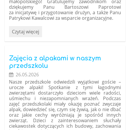
małopolskiego! Gratulujemy zawodnikom oraz
dziękujemy Panu Bartoszowi Paprotowi
za inicjatywę i przygotowanie drużyn, a także Panu
Patrykowi Kawalcowi za wsparcie organizacyjne.
Wielki
Czytaj więcej
sukces
naszych
uczniów
w
Zajęcia z alpakami w naszym
piłce
przedszkolu
nożnej!:
26.05.2026
Nasze przedszkole odwiedzili wyjątkowi goście –
urocze alpaki! Spotkanie z tymi łagodnymi
zwierzętami dostarczyło dzieciom wiele radości,
uśmiechu i niezapomnianych wrażeń. Podczas
zajęć przedszkolaki miały okazję poznać zwyczaje
alpak, dowiedzieć się, czym się żywią, jak o nie dbać
oraz jakie cechy wyróżniają je spośród innych
zwierząt. Dzieci z zainteresowaniem słuchały
ciekawostek dotyczących ich budowy, zachowania