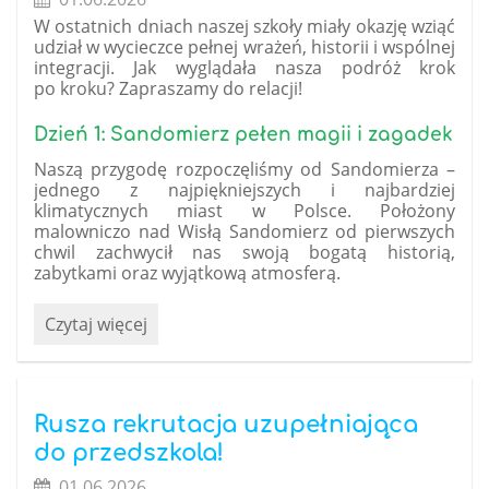
W ostatnich dniach naszej szkoły miały okazję wziąć
udział w wycieczce pełnej wrażeń, historii i wspólnej
integracji. Jak wyglądała nasza podróż krok
po kroku? Zapraszamy do relacji!
Dzień 1: Sandomierz pełen magii i zagadek
Naszą przygodę rozpoczęliśmy od Sandomierza –
jednego z najpiękniejszych i najbardziej
klimatycznych miast w Polsce. Położony
malowniczo nad Wisłą Sandomierz od pierwszych
chwil zachwycił nas swoją bogatą historią,
zabytkami oraz wyjątkową atmosferą.
Niezapomniana
Czytaj więcej
przygoda
z
historią
–
Rusza rekrutacja uzupełniająca
relacja
do przedszkola!
z
01.06.2026