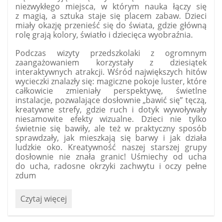
szkole!
niezwykłego miejsca, w którym nauka łączy się
:
z magią, a sztuka staje się placem zabaw. Dzieci
miały okazję przenieść się do świata, gdzie główną
rolę grają kolory, światło i dziecięca wyobraźnia.
Podczas wizyty przedszkolaki z ogromnym
zaangażowaniem korzystały z dziesiątek
interaktywnych atrakcji. Wśród największych hitów
wycieczki znalazły się: magiczne pokoje luster, które
całkowicie zmieniały perspektywę, świetlne
instalacje, pozwalające dosłownie „bawić się” tęczą,
kreatywne strefy, gdzie ruch i dotyk wywoływały
niesamowite efekty wizualne. Dzieci nie tylko
świetnie się bawiły, ale też w praktyczny sposób
sprawdzały, jak mieszkają się barwy i jak działa
ludzkie oko. Kreatywność naszej starszej grupy
dosłownie nie znała granic! Uśmiechy od ucha
do ucha, radosne okrzyki zachwytu i oczy pełne
zdum
„Funtastyczny”
Czytaj więcej
dzień
w