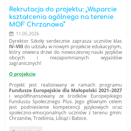
jak
dobra
Rekrutacja do projektu: „Wsparcie
gra!
kształcenia ogólnego na terenie
🇬🇧:
MOF Chrzanowa”
11.05.2026
Dyrektor Szkoły serdecznie zaprasza uczniów klas
IV–VIII
do udziału w nowym projekcie edukacyjnym,
który otwiera drzwi do nowoczesnej nauki języków
obcych i niezapomnianych wyjazdów
zagranicznych!
O projekcie
Projekt jest realizowany w ramach programu
Fundusze Europejskie dla Małopolski 2021–2027
i współfinansowany ze środków Europejskiego
Funduszu Społecznego Plus. Jego głównym celem
jest podniesienie kompetencji językowych oraz
społeczno-emocjonalnych uczniów z terenu gmin:
Chrzanów, Trzebinia, Libiąż i Babice.