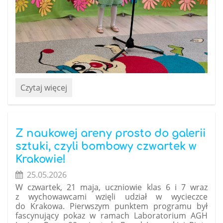
„Wiosenna
Czytaj więcej
piosenka”
-
konkurs
:
Z naukowej areny prosto do galerii
sztuki, czyli bombowy czwartek w
Krakowie!
25.05.2026
W czwartek, 21 maja, uczniowie klas 6 i 7 wraz
z wychowawcami wzięli udział w wycieczce
do Krakowa. Pierwszym punktem programu był
fascynujący pokaz w ramach Laboratorium AGH