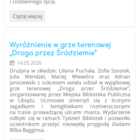
i codziennego życia.
Zajęcia
Czytaj więcej
z
alpakami
w
naszym
Wyróżnienie w grze terenowej
przedszkolu:
„Droga przez Śródziemie”
14.05.2026
Drużyna w składzie: Liliana Puchała, Zofia Szostek,
Julia Wendzel, Maciej Wiewióra oraz Adrian
Janiszewski z sukcesem wzięła udział w wyjątkowej
grze terenowej „Droga przez Śródziemie”,
zorganizowanej przez
Miejska Biblioteka Publiczna
w Libiążu
. Uczniowie zmierzyli się z licznymi
zagadkami i łamigłówkami rozmieszczonymi
na trasie prowadzącej ulicami miasta. Wydarzenie
odbyło się w ramach
Tydzień Bibliotek
i pozwoliło
uczestnikom przeżyć niezwykłą przygodę śladami
Bilba Bagginsa.