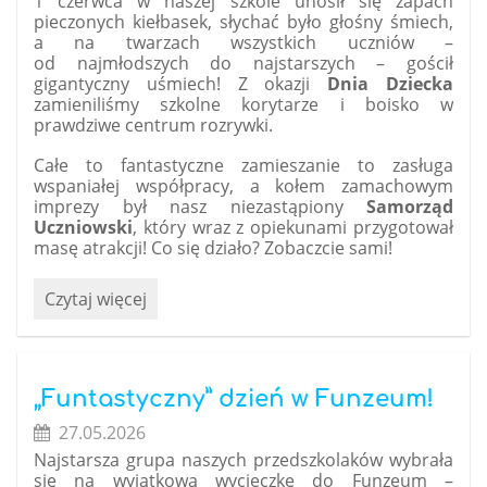
1 czerwca w naszej szkole unosił się zapach
pieczonych kiełbasek, słychać było głośny śmiech,
a na twarzach wszystkich uczniów –
od najmłodszych do najstarszych – gościł
gigantyczny uśmiech! Z okazji
Dnia Dziecka
zamieniliśmy szkolne korytarze i boisko w
prawdziwe centrum rozrywki.
Całe to fantastyczne zamieszanie to zasługa
wspaniałej współpracy, a kołem zamachowym
imprezy był nasz niezastąpiony
Samorząd
Uczniowski
, który wraz z opiekunami przygotował
masę atrakcji! Co się działo? Zobaczcie sami!
Dzień
Czytaj więcej
Dziecka
pełen
wrażeń!
Tak
„Funtastyczny” dzień w Funzeum!
świętowaliśmy
27.05.2026
w
Najstarsza grupa naszych przedszkolaków wybrała
naszej
się na wyjątkową wycieczkę do Funzeum –