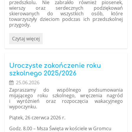
przedszkolu. Nie zabrakło również piosenek,
wierszy oraz serdecznych podziękowań
skierowanych do wszystkich osób, które
towarzyszyły dzieciom podczas ich przedszkolnej
przygody.
Uroczyste
Czytaj więcej
pożegnanie
przedszkola
przez
dzieci
Uroczyste zakończenie roku
z
szkolnego 2025/2026
zerówki:
25.06.2026
Zapraszamy do wspólnego podsumowania
mijającego roku szkolnego, wręczenia nagród
i wyróżnień oraz rozpoczęcia wakacyjnego
wypoczynku.
Piątek, 26 czerwca 2026 r.
Godz. 8.00 – Msza Święta w kościele w Gromcu