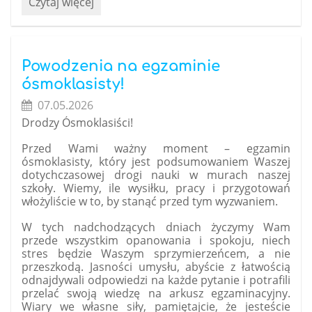
Rekrutacja
Czytaj więcej
do
projektu:
„Wsparcie
kształcenia
Powodzenia na egzaminie
ogólnego
ósmoklasisty!
na
07.05.2026
terenie
Drodzy Ósmoklasiści!
MOF
Chrzanowa”:
Przed Wami ważny moment – egzamin
ósmoklasisty, który jest podsumowaniem Waszej
dotychczasowej drogi nauki w murach naszej
szkoły. Wiemy, ile wysiłku, pracy i przygotowań
włożyliście w to, by stanąć przed tym wyzwaniem.
W tych nadchodzących dniach życzymy Wam
przede wszystkim opanowania i spokoju, niech
stres będzie Waszym sprzymierzeńcem, a nie
przeszkodą.
Jasności umysłu, abyście z łatwością
odnajdywali odpowiedzi na każde pytanie i potrafili
przelać swoją wiedzę na arkusz egzaminacyjny.
Wiary we własne siły, pamiętajcie, że jesteście